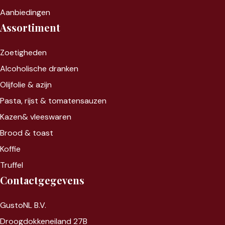
Aanbiedingen
Assortiment
Zoet
igheden
Alcoholische dranken
Olijfolie & azijn
Pasta, rijst &
tomatensauzen
Kazen&
vleeswaren
Brood & toast
Koffie
Truffel
Contactgegevens
GustoNL B.V.
Droogdokkeneiland 27B