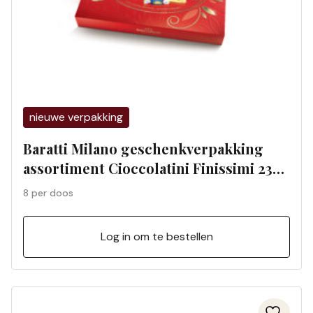
nieuwe verpakking
Baratti Milano geschenkverpakking
assortiment Cioccolatini Finissimi 230
g (8 per doos) 4440
8 per doos
Log in om te bestellen