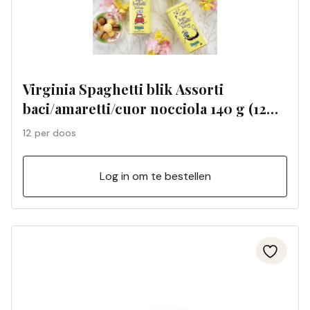
Virginia Spaghetti blik Assorti
baci/amaretti/cuor nocciola 140 g (12
per doos)
12 per doos
Log in om te bestellen