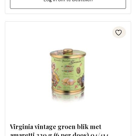
Virginia vintage groen blik met
amaretti 220 g (6 per doos) 04/414