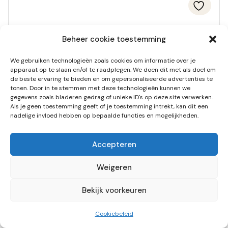
Beheer cookie toestemming
We gebruiken technologieën zoals cookies om informatie over je
apparaat op te slaan en/of te raadplegen. We doen dit met als doel om
de beste ervaring te bieden en om gepersonaliseerde advertenties te
tonen. Door in te stemmen met deze technologieën kunnen we
gegevens zoals bladeren gedrag of unieke ID's op deze site verwerken.
Als je geen toestemming geeft of je toestemming intrekt, kan dit een
nadelige invloed hebben op bepaalde functies en mogelijkheden.
Accepteren
Virginia zachte amarettini 1000 g (per
Weigeren
doos)
Bekijk voorkeuren
1 per doos
Item toegevoegd aan winkelwagen.
Afrekenen
0 items -
€
0,00
Cookiebeleid
Log in om te bestellen