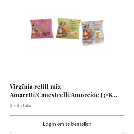
Virginia refill mix
Amaretti/Canestrelli/Amorcioc (3×8
zakjes)
3 x 8 stuks
Log in om te bestellen