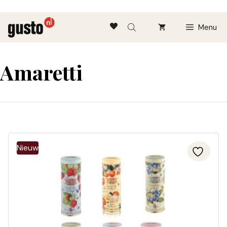
Ga
Menu
naar
de
inhoud
Amaretti