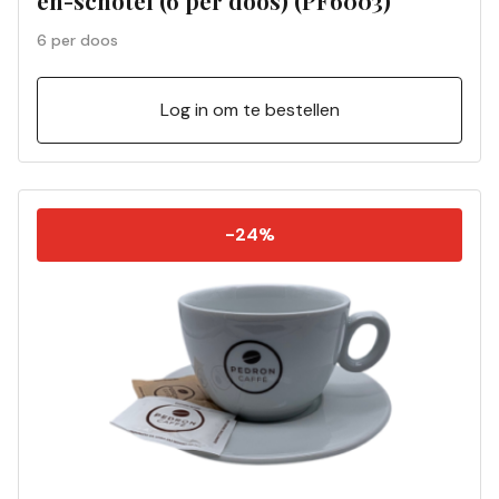
en-schotel (6 per doos) (PF6003)
6 per doos
Log in om te bestellen
-24%