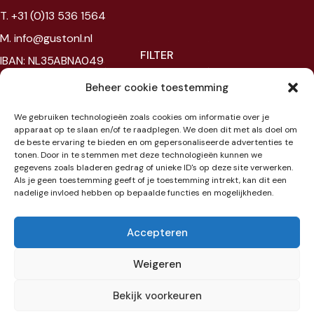
T. +31 (0)13 536 1564
M. info@gustonl.nl
FILTER
IBAN: NL35ABNA0493967095
VAT: NL867594172B01
Beheer cookie toestemming
Chambre of commerce: 96397977
We gebruiken technologieën zoals cookies om informatie over je
BTW: NL867594172B01
apparaat op te slaan en/of te raadplegen. We doen dit met als doel om
de beste ervaring te bieden en om gepersonaliseerde advertenties te
tonen. Door in te stemmen met deze technologieën kunnen we
Showroom
gegevens zoals bladeren gedrag of unieke ID's op deze site verwerken.
Als je geen toestemming geeft of je toestemming intrekt, kan dit een
nadelige invloed hebben op bepaalde functies en mogelijkheden.
Jaarbeursplein 6
3521 AL Utrecht
Accepteren
Etage 3
Weigeren
Bekijk voorkeuren
Item toegevoegd aan winkelwagen.