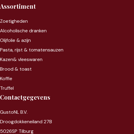
Assortiment
Zoet
igheden
Alcoholische dranken
Olijfolie & azijn
Pasta, rijst &
tomatensauzen
Kazen&
vleeswaren
Brood & toast
Koffie
Truffel
Contactgegevens
GustoNL B.V.
Droogdokkeneiland 27B
5026SP Tilburg