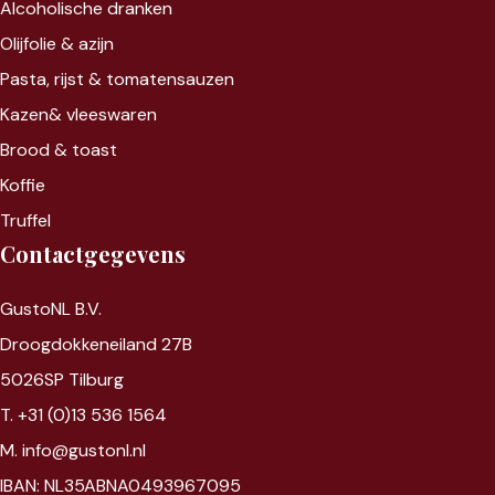
Alcoholische dranken
Olijfolie & azijn
Pasta, rijst &
tomatensauzen
Kazen&
vleeswaren
Brood & toast
Koffie
Truffel
Contactgegevens
GustoNL B.V.
Droogdokkeneiland 27B
5026SP Tilburg
T. +31 (0)13 536 1564
M. info@gustonl.nl
IBAN: NL35ABNA0493967095