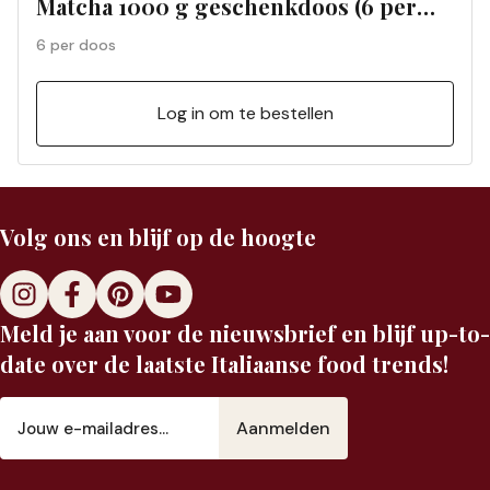
Matcha 1000 g geschenkdoos (6 per
doos) 01197S
6 per doos
Log in om te bestellen
Volg ons en blijf op de hoogte
Meld je aan voor de nieuwsbrief en blijf up-to-
date over de laatste Italiaanse food trends!
E-
mailadres
(Vereist)