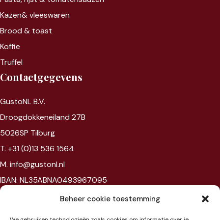
Kazen&
vleeswaren
Brood & toast
Koffie
Truffel
Contactgegevens
GustoNL B.V.
Droogdokkeneiland 27B
5026SP Tilburg
T. +31 (0)13 536 1564
M. info@gustonl.nl
IBAN: NL35ABNA0493967095
VAT: NL867594172B01
Beheer cookie toestemming
Chambre of commerce: 96397977
We gebruiken technologieën zoals cookies om informatie over je