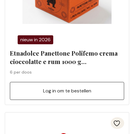
nieuw in 2026
Etnadolce Panettone Polifemo crema
cioccolatte e rum 1000 g
geschenkdoos (6 per doos) 01198S
6 per doos
Log in om te bestellen