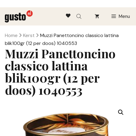
Ga
Menu
naar
de
inhoud
Home
Kerst
Muzzi Panettoncino classico lattina
blik100gr (12 per doos) 1040553
Muzzi Panettoncino
classico lattina
blik100gr (12 per
doos) 1040553