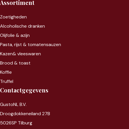
Assortiment
Zoet
igheden
Alcoholische dranken
Olijfolie & azijn
Pasta, rijst &
tomatensauzen
Kazen&
vleeswaren
Brood & toast
Koffie
Truffel
Contactgegevens
GustoNL B.V.
Droogdokkeneiland 27B
5026SP Tilburg