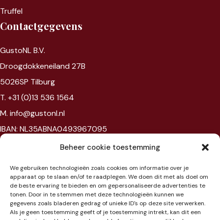
Truffel
Contactgegevens
GustoNL B.V.
Droogdokkeneiland 27B
5026SP Tilburg
T. +31 (0)13 536 1564
M. info@gustonl.nl
IBAN: NL35ABNA0493967095
VAT: NL867594172B01
Beheer cookie toestemming
Chambre of commerce: 96397977
We gebruiken technologieën zoals cookies om informatie over je
BTW: NL867594172B01
apparaat op te slaan en/of te raadplegen. We doen dit met als doel om
de beste ervaring te bieden en om gepersonaliseerde advertenties te
tonen. Door in te stemmen met deze technologieën kunnen we
Showroom
gegevens zoals bladeren gedrag of unieke ID's op deze site verwerken.
Als je geen toestemming geeft of je toestemming intrekt, kan dit een