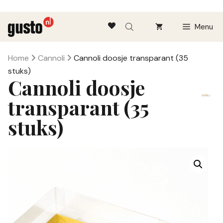
Ga
Menu
naar
de
inhoud
Home
Cannoli
Cannoli doosje transparant (35
stuks)
Cannoli doosje
transparant (35
stuks)