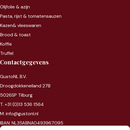
Olijfolie & azijn
Pasta, rijst &
tomatensauzen
Kazen&
vleeswaren
Brood & toast
Koffie
Truffel
Contactgegevens
GustoNL B.V.
Droogdokkeneiland 27B
5026SP Tilburg
T. +31 (0)13 536 1564
M. info@gustonl.nl
IBAN: NL35ABNA0493967095