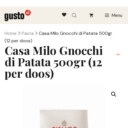
Ga
Menu
naar
de
inhoud
Home
Pasta
Casa Milo Gnocchi di Patata 500gr
(12 per doos)
Casa Milo Gnocchi
di Patata 500gr (12
per doos)