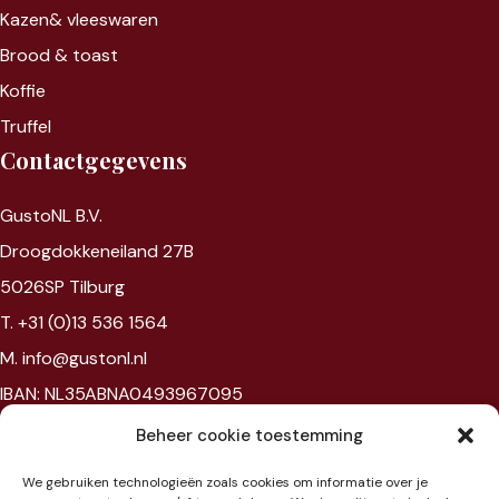
Kazen&
vleeswaren
Brood & toast
Koffie
Truffel
Contactgegevens
GustoNL B.V.
Droogdokkeneiland 27B
5026SP Tilburg
T. +31 (0)13 536 1564
M. info@gustonl.nl
IBAN: NL35ABNA0493967095
VAT: NL867594172B01
Beheer cookie toestemming
Chambre of commerce: 96397977
We gebruiken technologieën zoals cookies om informatie over je