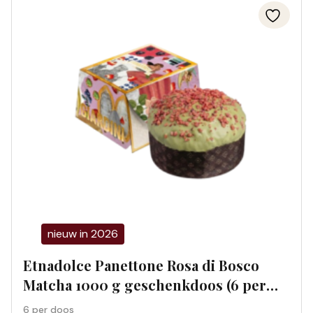
nieuw in 2026
Etnadolce Panettone Rosa di Bosco
Matcha 1000 g geschenkdoos (6 per
doos) 01197S
6 per doos