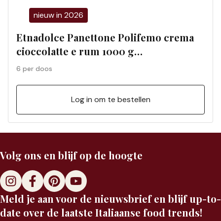
nieuw in 2026
Etnadolce Panettone Polifemo crema
cioccolatte e rum 1000 g
geschenkdoos (6 per doos) 01198S
6 per doos
Log in om te bestellen
Volg ons en blijf op de hoogte
Meld je aan voor de nieuwsbrief en blijf up-to-
date over de laatste Italiaanse food trends!