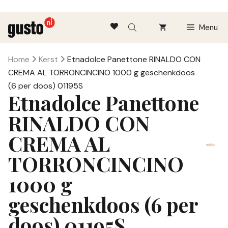
Ga
Menu
naar
de
inhoud
Home
Kerst
Etnadolce Panettone RINALDO CON
CREMA AL TORRONCINCINO 1000 g geschenkdoos
(6 per doos) 01195S
Etnadolce Panettone
RINALDO CON
CREMA AL
TORRONCINCINO
1000 g
geschenkdoos (6 per
doos) 01195S