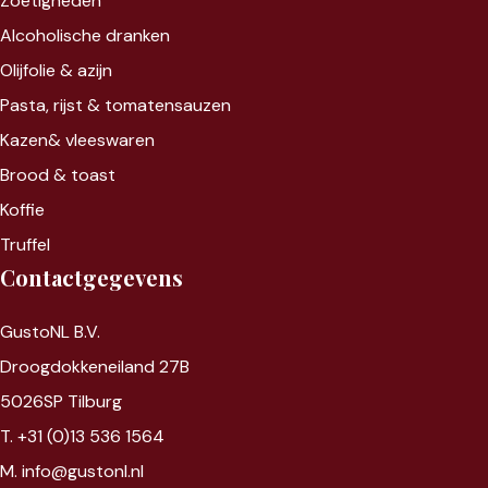
Zoet
igheden
Alcoholische dranken
Olijfolie & azijn
Pasta, rijst &
tomatensauzen
Kazen&
vleeswaren
Brood & toast
Koffie
Truffel
Contactgegevens
GustoNL B.V.
Droogdokkeneiland 27B
5026SP Tilburg
T. +31 (0)13 536 1564
M. info@gustonl.nl