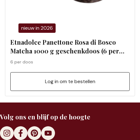
nieuw in 2026
Etnadolce Panettone Rosa di Bosco
Matcha 1000 g geschenkdoos (6 per
doos) 01197S
6 per doos
Log in om te bestellen
Volg ons en blijf op de hoogte