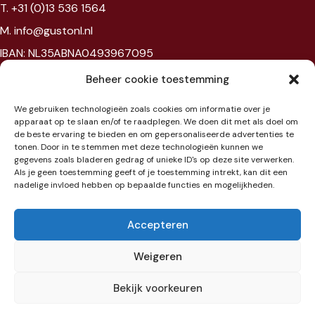
T. +31 (0)13 536 1564
M. info@gustonl.nl
IBAN: NL35ABNA0493967095
VAT: NL867594172B01
Beheer cookie toestemming
Chambre of commerce: 96397977
We gebruiken technologieën zoals cookies om informatie over je
BTW: NL867594172B01
apparaat op te slaan en/of te raadplegen. We doen dit met als doel om
de beste ervaring te bieden en om gepersonaliseerde advertenties te
tonen. Door in te stemmen met deze technologieën kunnen we
Showroom
gegevens zoals bladeren gedrag of unieke ID's op deze site verwerken.
Als je geen toestemming geeft of je toestemming intrekt, kan dit een
nadelige invloed hebben op bepaalde functies en mogelijkheden.
Jaarbeursplein 6
3521 AL Utrecht
Accepteren
Etage 3
Weigeren
Bekijk voorkeuren
Toevoegen aan winkelwagen
Algemene voorwaarden
|
Cookiebeleid
€
183,60