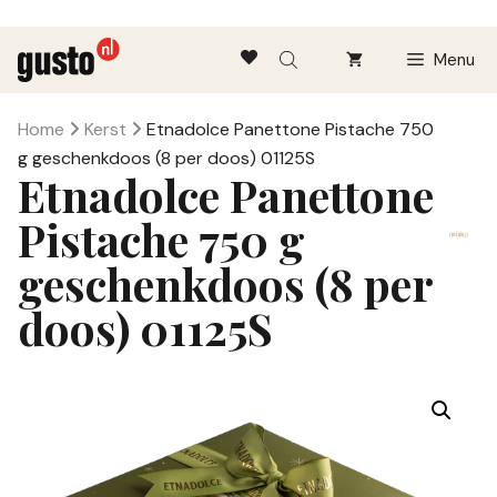
Ga
Menu
naar
de
inhoud
Home
Kerst
Etnadolce Panettone Pistache 750
g geschenkdoos (8 per doos) 01125S
Etnadolce Panettone
Pistache 750 g
geschenkdoos (8 per
doos) 01125S