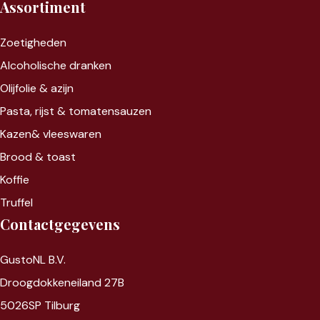
Assortiment
Zoet
igheden
Alcoholische dranken
Olijfolie & azijn
Pasta, rijst &
tomatensauzen
Kazen&
vleeswaren
Brood & toast
Koffie
Truffel
Contactgegevens
GustoNL B.V.
Droogdokkeneiland 27B
5026SP Tilburg