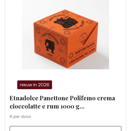
nieuw in 2026
Etnadolce Panettone Polifemo crema
cioccolatte e rum 1000 g
geschenkdoos (6 per doos) 01198S
6 per doos