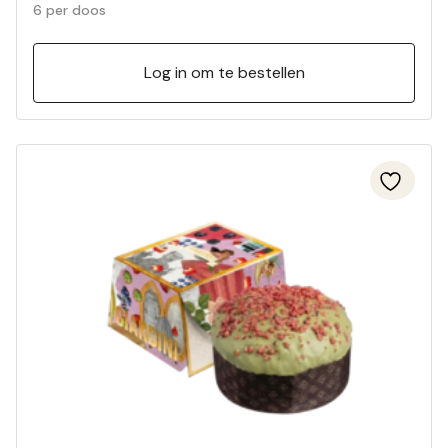
geschenkdoos (6 per doos) 01198S
6 per doos
Log in om te bestellen