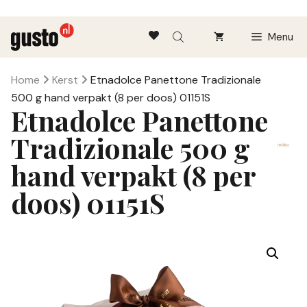
Ga
Menu
naar
de
inhoud
Home
Kerst
Etnadolce Panettone Tradizionale
500 g hand verpakt (8 per doos) 01151S
Etnadolce Panettone
Tradizionale 500 g
hand verpakt (8 per
doos) 01151S