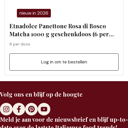
nieuw in 2026
Etnadolce Panettone Rosa di Bosco
Matcha 1000 g geschenkdoos (6 per
doos) 01197S
6 per doos
Log in om te bestellen
Volg ons en blijf op de hoogte
Meld je aan voor de nieuwsbrief en blijf up-to-
date over de laatste Italiaanse food trends!