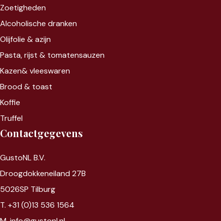
Zoet
igheden
Alcoholische dranken
Olijfolie & azijn
Pasta, rijst &
tomatensauzen
Kazen&
vleeswaren
Brood & toast
Koffie
Truffel
Contactgegevens
GustoNL B.V.
Droogdokkeneiland 27B
5026SP Tilburg
T. +31 (0)13 536 1564
M. info@gustonl.nl