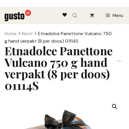
Ga
Menu
naar
de
inhoud
Home
Kerst
Etnadolce Panettone Vulcano 750
g hand verpakt (8 per doos) 01114S
Etnadolce Panettone
Vulcano 750 g hand
verpakt (8 per doos)
01114S