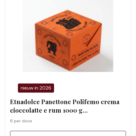
nieuw in 2026
Etnadolce Panettone Polifemo crema
cioccolatte e rum 1000 g
geschenkdoos (6 per doos) 01198S
6 per doos