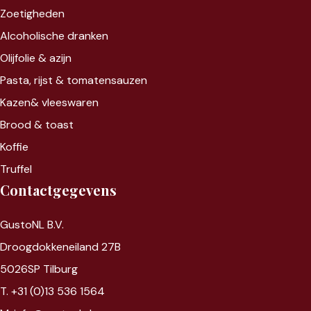
Zoet
igheden
Alcoholische dranken
Olijfolie & azijn
Pasta, rijst &
tomatensauzen
Kazen&
vleeswaren
Brood & toast
Koffie
Truffel
Contactgegevens
GustoNL B.V.
Droogdokkeneiland 27B
5026SP Tilburg
T. +31 (0)13 536 1564