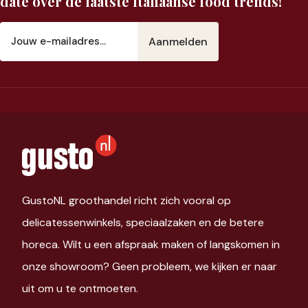
date over de laatste Italiaanse food trends!
E-
mailadres
(Vereist)
GustoNL groothandel richt zich vooral op
delicatessenwinkels, speciaalzaken en de betere
horeca. Wilt u een afspraak maken of langskomen in
onze showroom? Geen probleem, we kijken er naar
uit om u te ontmoeten.