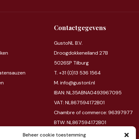
Contactgegevens
GustoNL B.V.
nken
Droogdokkeneiland 27B
5026SP Tilburg
atensauzen
T. +31 (0)13 536 1564
en
M. info@gustonl.nl
IBAN: NL35ABNA0493967095
VAT: NL867594172B01
Chambre of commerce: 96397977
BTW: NL867594172B01
Beheer cookie toestemming
Showroom