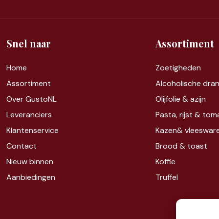
(Vereist)
Snel naar
Assortiment
Home
Zoet
igheden
Assortiment
Alcoholische dra
Over GustoNL
Olijfolie & azijn
Leveranciers
Pasta, rijst &
tom
Klantenservice
Kazen&
vleeswar
Contact
Brood & toast
Nieuw binnen
Koffie
Aanbiedingen
Truffel