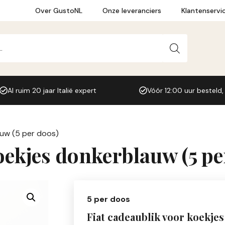
Over GustoNL
Onze leveranciers
Klantenservi
Al ruim 20 jaar Italië expert
Vóór 12:00 uur besteld,
auw (5 per doos)
oekjes donkerblauw (5 pe
5 per doos
Fiat cadeaublik voor koekje