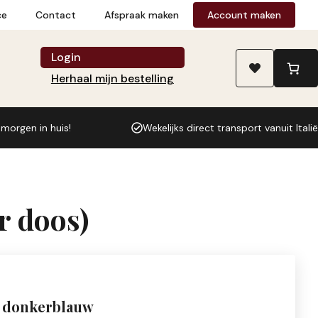
voor
ce
Contact
Afspraak maken
Account maken
koekjes
donkerblauw
Login
(5
Herhaal mijn bestelling
per
doos)
aantal
 morgen in huis!
Wekelijks direct transport vanuit Italië
r doos)
s donkerblauw