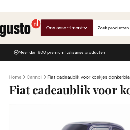
Ga
naar
de
Producten
inhoud
zoeken
Ons assortiment
Meer dan 600 premium Italiaanse producten
Home
Cannoli
Fiat cadeaublik voor koekjes donkerbl
Fiat cadeaublik voor k