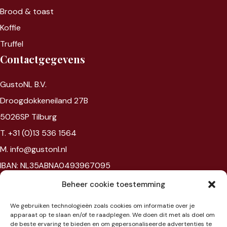
Brood & toast
Koffie
Truffel
Contactgegevens
GustoNL B.V.
Droogdokkeneiland 27B
5026SP Tilburg
T. +31 (0)13 536 1564
M. info@gustonl.nl
IBAN: NL35ABNA0493967095
VAT: NL867594172B01
Beheer cookie toestemming
Chambre of commerce: 96397977
We gebruiken technologieën zoals cookies om informatie over je
BTW: NL867594172B01
apparaat op te slaan en/of te raadplegen. We doen dit met als doel om
de beste ervaring te bieden en om gepersonaliseerde advertenties te