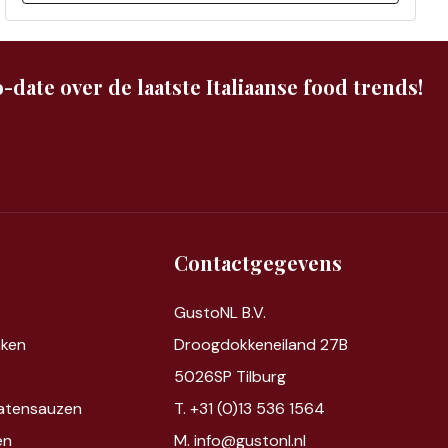
-date over de laatste Italiaanse food trends!
Contactgegevens
GustoNL B.V.
nken
Droogdokkeneiland 27B
5026SP Tilburg
atensauzen
T. +31 (0)13 536 1564
en
M. info@gustonl.nl