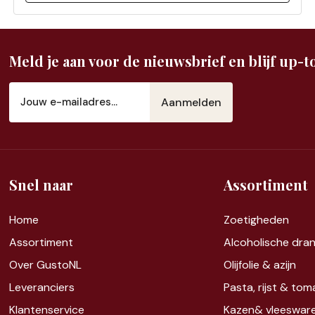
Meld je aan voor de nieuwsbrief en blijf up-to
E-
mailadres
(Vereist)
Snel naar
Assortiment
Home
Zoet
igheden
Assortiment
Alcoholische dra
Over GustoNL
Olijfolie & azijn
Leveranciers
Pasta, rijst &
tom
Klantenservice
Kazen&
vleeswar