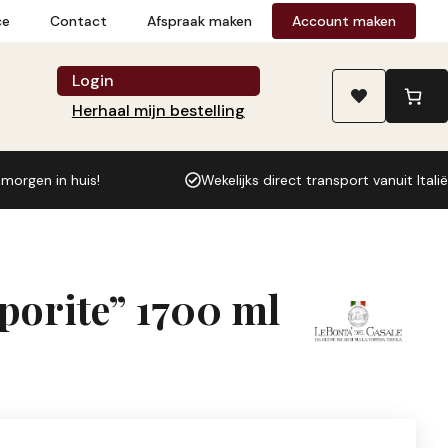
del
ce
Contact
Afspraak maken
Account maken
Casale
Olive
Login
nere
Herhaal mijn bestelling
denocciolate
"Saporite"
1700
 morgen in huis!
Wekelijks direct transport vanuit Italië
ml
(3
per
doos)
aporite” 1700 ml
aantal