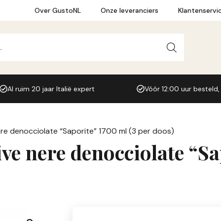
Over GustoNL
Onze leveranciers
Klantenservi
Al ruim 20 jaar Italië expert
Vóór 12:00 uur besteld,
ere denocciolate “Saporite” 1700 ml (3 per doos)
ive nere denocciolate “S