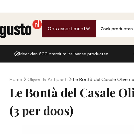
Ga
naar
de
Producten
inhoud
zoeken
Ons assortiment
Meer dan 600 premium Italiaanse producten
Home
Olijven & Antipasti
Le Bontà del Casale Olive n
Le Bontà del Casale Ol
(3 per doos)