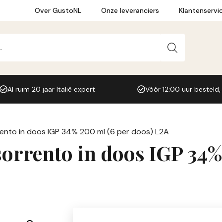
was:
i
Over GustoNL
Onze leveranciers
Klantenservi
€59,94.
€
Al ruim 20 jaar Italië expert
Vóór 12:00 uur besteld,
ento in doos IGP 34% 200 ml (6 per doos) L2A
orrento in doos IGP 34%