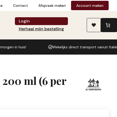
s:
sorrento
ce
Contact
Afspraak maken
Account maken
53,94.
in
doos
Login
IGP
Herhaal mijn bestelling
34%
200
ml
 morgen in huis!
Wekelijks direct transport vanuit Italië
(6
per
doos)
L2A
 200 ml (6 per
aantal