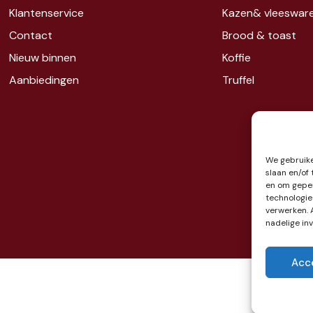
Klantenservice
Kazen&
vleeswar
Contact
Brood & toast
Nieuw binnen
Koffie
Aanbiedingen
Truffel
We gebruike
slaan en/of
en om geper
technologie
verwerken. 
nadelige in
Acc