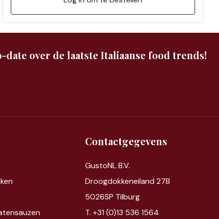
-date over de laatste Italiaanse food trends!
Contactgegevens
GustoNL B.V.
nken
Droogdokkeneiland 27B
5026SP Tilburg
atensauzen
T. +31 (0)13 536 1564