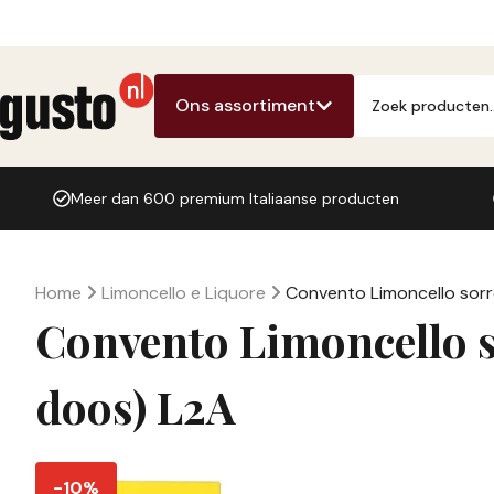
Ga
naar
de
Producten
inhoud
zoeken
Ons assortiment
Meer dan 600 premium Italiaanse producten
Home
Limoncello e Liquore
Convento Limoncello sorr
Convento Limoncello s
doos) L2A
-10%