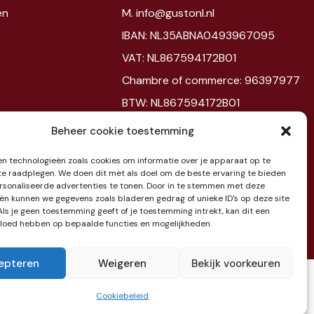
en
M. info@gustonl.nl
IBAN: NL35ABNA0493967095
VAT: NL867594172B01
Chambre of commerce: 96397977
BTW: NL867594172B01
Beheer cookie toestemming
Showroom
n technologieën zoals cookies om informatie over je apparaat op te
Jaarbeursplein 6
 te raadplegen. We doen dit met als doel om de beste ervaring te bieden
sonaliseerde advertenties te tonen. Door in te stemmen met deze
3521 AL Utrecht
ën kunnen we gegevens zoals bladeren gedrag of unieke ID's op deze site
Als je geen toestemming geeft of je toestemming intrekt, kan dit een
Etage 3
vloed hebben op bepaalde functies en mogelijkheden.
epteren
Weigeren
Bekijk voorkeuren
Cookiebeleid