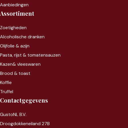
Aanbiedingen
Assortiment
Zoet
igheden
Alcoholische dranken
Olijfolie & azijn
Pasta, rijst &
tomatensauzen
Kazen&
vleeswaren
Brood & toast
Koffie
Truffel
Contactgegevens
GustoNL B.V.
Droogdokkeneiland 27B