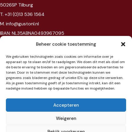
5026SP Tilburg
T. +31 (0)13 536 1564
M. info@gustonl.nl
IBAN: NL35ABNA0493967095
VAT: NL867594172B01
Beheer cookie toestemming
Chambre of commerce: 96397977
We gebruiken technologieën zoals cookies om informatie over je
BTW: NL867594172B01
apparaat op te slaan en/of te raadplegen. We doen dit met als doel om
de beste ervaring te bieden en om gepersonaliseerde advertenties te
tonen. Door in te stemmen met deze technologieën kunnen we
Showroom
gegevens zoals bladeren gedrag of unieke ID's op deze site verwerken.
Als je geen toestemming geeft of je toestemming intrekt, kan dit een
nadelige invloed hebben op bepaalde functies en mogelijkheden.
Jaarbeursplein 6
3521 AL Utrecht
Accepteren
Etage 3
Weigeren
Bekijk voorkeuren