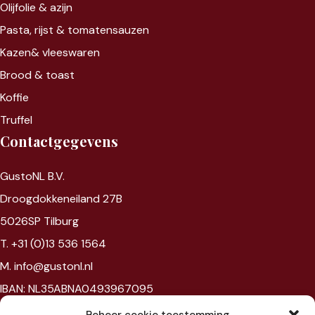
Olijfolie & azijn
Pasta, rijst &
tomatensauzen
Kazen&
vleeswaren
Brood & toast
Koffie
Truffel
Contactgegevens
GustoNL B.V.
Droogdokkeneiland 27B
5026SP Tilburg
T. +31 (0)13 536 1564
M. info@gustonl.nl
IBAN: NL35ABNA0493967095
VAT: NL867594172B01