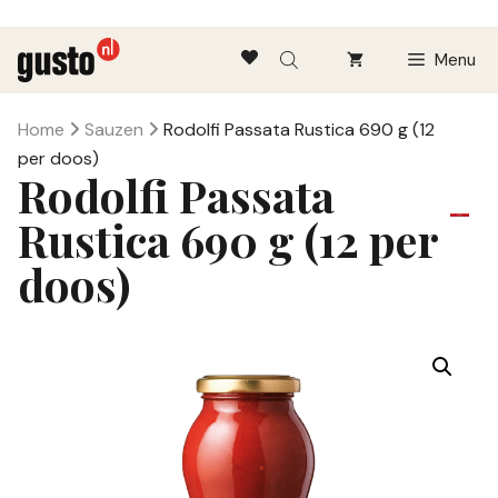
Ga
Menu
naar
de
inhoud
Home
Sauzen
Rodolfi Passata Rustica 690 g (12
per doos)
Rodolfi Passata
Rustica 690 g (12 per
doos)