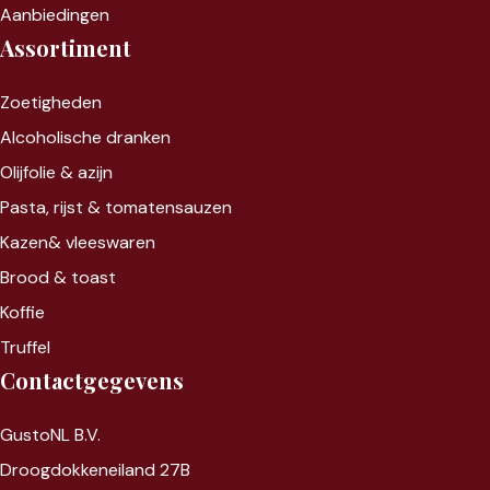
Aanbiedingen
Assortiment
Zoet
igheden
Alcoholische dranken
Olijfolie & azijn
Pasta, rijst &
tomatensauzen
Kazen&
vleeswaren
Brood & toast
Koffie
Truffel
Contactgegevens
GustoNL B.V.
Droogdokkeneiland 27B