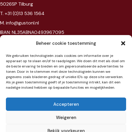
5026SP Tilburg
T. +31 (0)13 536 1564
M. info@gustonl.nl
IBAN: NL35ABNA0493967095
VAT: NL867594172B01
Beheer cookie toestemming
Chambre of commerce: 96397977
We gebruiken technologieën zoals cookies om informatie over je
BTW: NL867594172B01
apparaat op te slaan en/of te raadplegen. We doen dit met als doel om
de beste ervaring te bieden en om gepersonaliseerde advertenties te
tonen. Door in te stemmen met deze technologieën kunnen we
Showroom
gegevens zoals bladeren gedrag of unieke ID's op deze site verwerken.
Als je geen toestemming geeft of je toestemming intrekt, kan dit een
nadelige invloed hebben op bepaalde functies en mogelijkheden.
Jaarbeursplein 6
3521 AL Utrecht
Accepteren
Etage 3
Weigeren
Bekijk voorkeuren