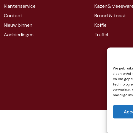
Klantenservice
Kazen&
vleeswar
Contact
Brood & toast
Nieuw binnen
Koffie
Aanbiedingen
Truffel
We gebruike
slaan en/of
en om geper
technologie
verwerken. 
nadelige in
Acc