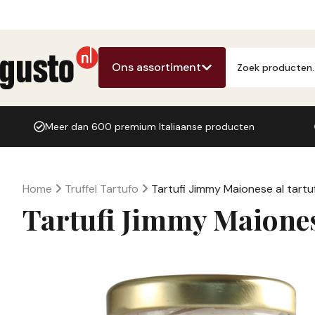
Ga
naar
de
Producten
inhoud
zoeken
Ons assortiment
Meer dan 600 premium Italiaanse producten
Home
Truffel Tartufo
Tartufi Jimmy Maionese al tartu
Tartufi Jimmy Maionese