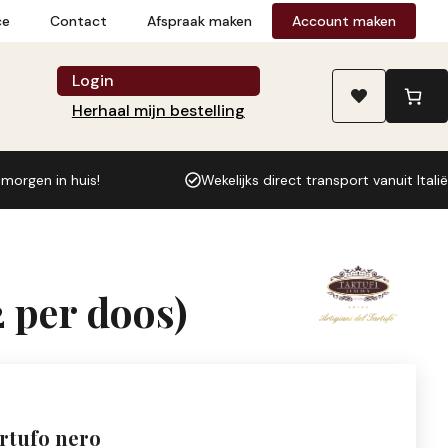
Maionese
ce
Contact
Afspraak maken
Account maken
al
tartufo
Login
nero
Herhaal mijn bestelling
90
g
(12
 morgen in huis!
Wekelijks direct transport vanuit Italië
per
doos)
aantal
2 per doos)
artufo nero