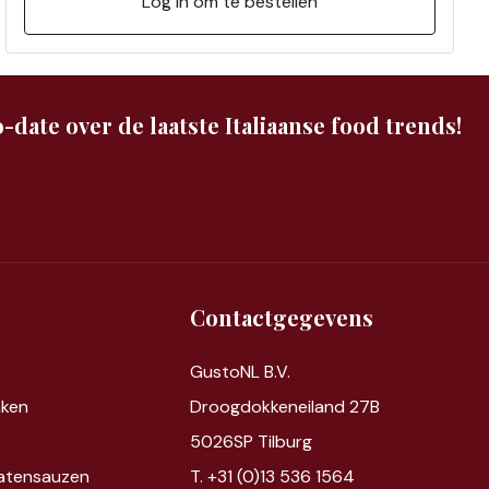
Log in om te bestellen
-date over de laatste Italiaanse food trends!
Contactgegevens
GustoNL B.V.
nken
Droogdokkeneiland 27B
5026SP Tilburg
atensauzen
T. +31 (0)13 536 1564