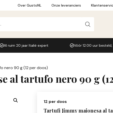
Over GustoNL
Onze leveranciers
Klantenservi
Al ruim 20 jaar Italië expert
Vóór 12:00 uur besteld,
fo nero 90 g (12 per doos)
 al tartufo nero 90 g (1
12 per doos
Tartufi Jimmy maionesa al t