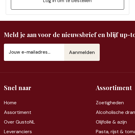
Log in om te bestellen
Meld je aan voor de nieuwsbrief en blijf up-to
E-
mailadres
(Vereist)
Snel naar
Assortiment
Home
Zoet
igheden
Assortiment
Alcoholische dra
Over GustoNL
Olijfolie & azijn
Leveranciers
Pasta, rijst &
tom