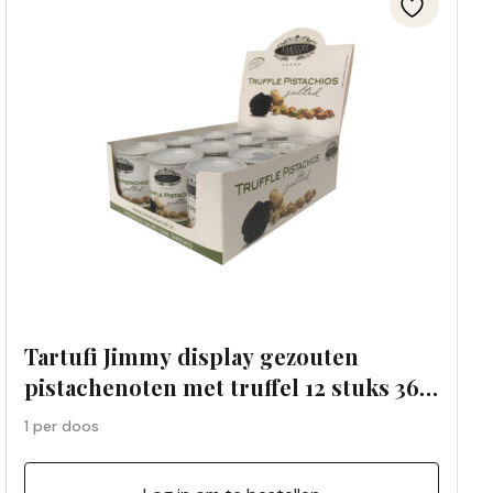
Tartufi Jimmy display gezouten
pistachenoten met truffel 12 stuks 36
g (1 per doos)
1 per doos