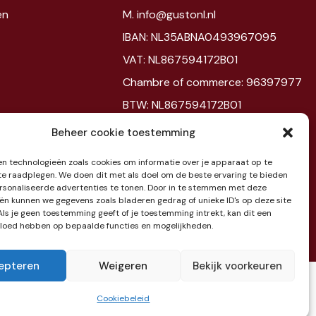
en
M. info@gustonl.nl
IBAN: NL35ABNA0493967095
VAT: NL867594172B01
Chambre of commerce: 96397977
BTW: NL867594172B01
Beheer cookie toestemming
Showroom
n technologieën zoals cookies om informatie over je apparaat op te
 te raadplegen. We doen dit met als doel om de beste ervaring te bieden
Jaarbeursplein 6
sonaliseerde advertenties te tonen. Door in te stemmen met deze
3521 AL Utrecht
ën kunnen we gegevens zoals bladeren gedrag of unieke ID's op deze site
Als je geen toestemming geeft of je toestemming intrekt, kan dit een
Etage 3
vloed hebben op bepaalde functies en mogelijkheden.
epteren
Weigeren
Bekijk voorkeuren
Cookiebeleid