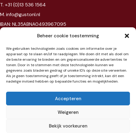
T. +31 (0)13 536 1564
M. info@gustonl.nl
IBAN: NL35ABNA0493967095
VAT: NL867594172B01
Beheer cookie toestemming
Chambre of commerce: 96397977
We gebruiken technologieën zoals cookies om informatie over je
BTW: NL867594172B01
apparaat op te slaan en/of te raadplegen. We doen dit met als doel om
de beste ervaring te bieden en om gepersonaliseerde advertenties te
tonen. Door in te stemmen met deze technologieën kunnen we
Showroom
gegevens zoals bladeren gedrag of unieke ID's op deze site verwerken.
Als je geen toestemming geeft of je toestemming intrekt, kan dit een
nadelige invloed hebben op bepaalde functies en mogelijkheden.
Jaarbeursplein 6
3521 AL Utrecht
Accepteren
Etage 3
Weigeren
Bekijk voorkeuren
Algemene voorwaarden
|
Cookiebeleid
Toevoegen aan winkelwagen
€
131,88