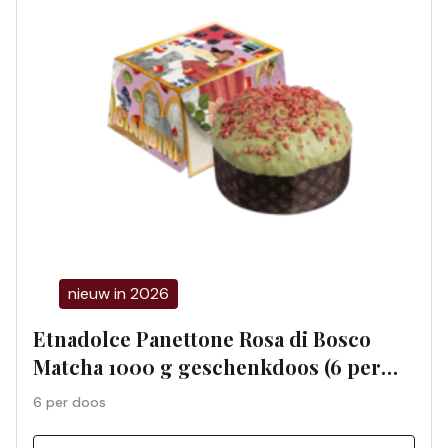
nieuw in 2026
Etnadolce Panettone Rosa di Bosco
Matcha 1000 g geschenkdoos (6 per
doos) 01197S
6 per doos