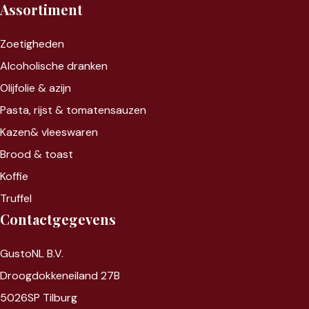
Assortiment
Zoet
igheden
Alcoholische dranken
Olijfolie & azijn
Pasta, rijst &
tomatensauzen
Kazen&
vleeswaren
Brood & toast
Koffie
Truffel
Contactgegevens
GustoNL B.V.
Droogdokkeneiland 27B
5026SP Tilburg