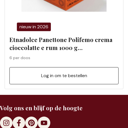
nieuw in 2026
Etnadolce Panettone Polifemo crema
cioccolatte e rum 1000 g
geschenkdoos (6 per doos) 01198S
6 per doos
Log in om te bestellen
Volg ons en blijf op de hoogte