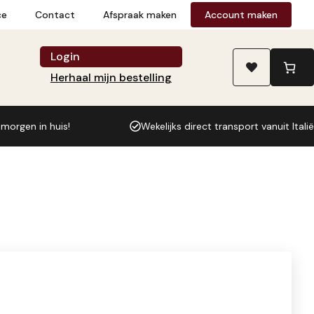
1500
ce
Contact
Afspraak maken
Account maken
g
(per
Login
doos)
Herhaal mijn bestelling
aantal
 morgen in huis!
Wekelijks direct transport vanuit Italië