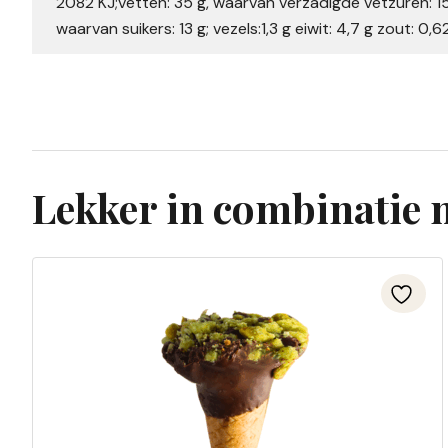
2082 KJ;vetten: 35 g, waarvan verzadigde vetzuren: 15
waarvan suikers: 13 g; vezels:1,3 g eiwit: 4,7 g zout: 0,62
Lekker in combinatie 