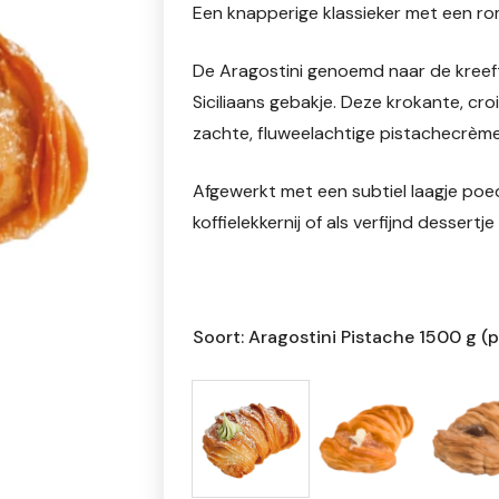
Een knapperige klassieker met een rom
De Aragostini genoemd naar de kreefte
Siciliaans gebakje. Deze krokante, croi
zachte, fluweelachtige pistachecrème
Afgewerkt met een subtiel laagje poeder
koffielekkernij of als verfijnd dessertj
Soort: Aragostini Pistache 1500 g (