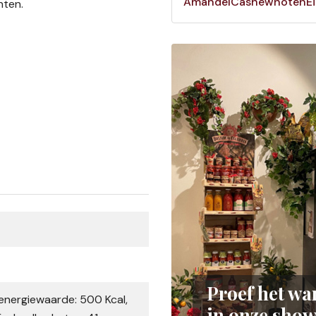
Amandel
Cashewnoten
E
nten.
Proef het war
nergiewaarde: 500 Kcal,
in onze sho