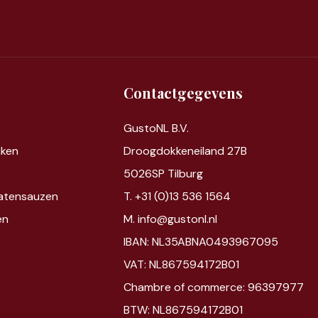
Contactgegevens
GustoNL B.V.
nken
Droogdokkeneiland 27B
5026SP Tilburg
atensauzen
T. +31 (0)13 536 1564
en
M. info@gustonl.nl
IBAN: NL35ABNA0493967095
VAT: NL867594172B01
Chambre of commerce: 96397977
BTW: NL867594172B01