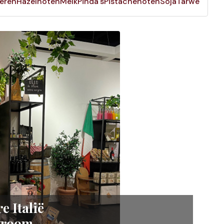
ieren
Hazelnoten
Melk
Pinda's
Pistachenoten
Soja
Tarwe
e Italië
wroom.