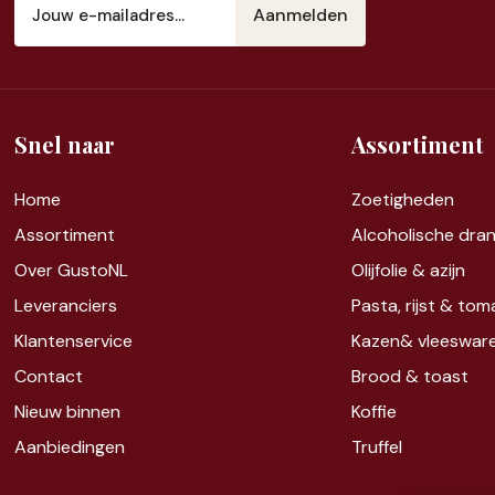
mailadres
(Vereist)
Snel naar
Assortiment
Home
Zoet
igheden
Assortiment
Alcoholische dra
Over GustoNL
Olijfolie & azijn
Leveranciers
Pasta, rijst &
tom
Klantenservice
Kazen&
vleeswar
Contact
Brood & toast
Nieuw binnen
Koffie
Aanbiedingen
Truffel