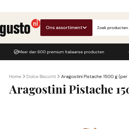
Ga
naar
de
Producten
inhoud
zoeken
Ons assortiment
Meer dan 600 premium Italiaanse producten
Home
Dolce Biscotti
Aragostini Pistache 1500 g (per
Aragostini Pistache 15