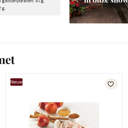
 g;koolhydraten: 41 g,
 g.
met