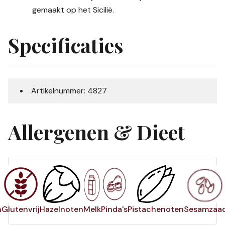
gemaakt op het Sicilië.
Specificaties
Artikelnummer: 4827
Allergenen & Dieet
n
Glutenvrij
Hazelnoten
Melk
Pinda's
Pistachenoten
Sesamzaa