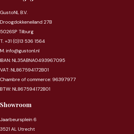
GustoNL B.V.
Droogdokkeneiland 27B
5026SP Tilburg
T. +31 (0)13 536 1564
M. info@gustonl.nl
IBAN: NL35ABNA0493967095
VAT: NL867594172B01
Chambre of commerce: 96397977
BTW: NL867594172B01
Showroom
Jaarbeursplein 6
3521 AL Utrecht