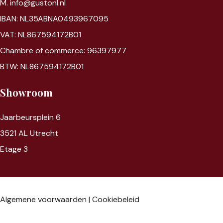
M. info@gustonl.nl
IBAN: NL35ABNA0493967095
VAT: NL867594172B01
Chambre of commerce: 96397977
BTW: NL867594172B01
Showroom
Jaarbeursplein 6
3521 AL Utrecht
Etage 3
Algemene voorwaarden
|
Cookiebeleid