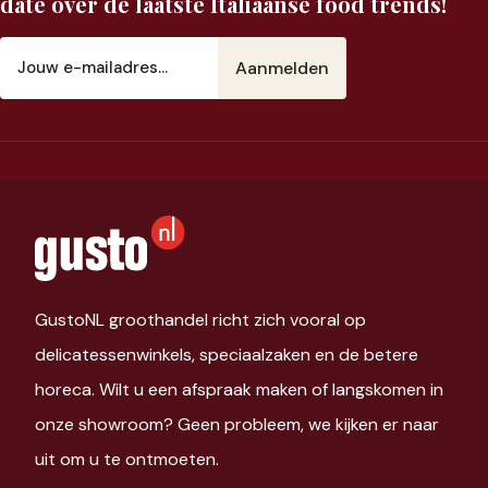
date over de laatste Italiaanse food trends!
E-
mailadres
(Vereist)
GustoNL groothandel richt zich vooral op
delicatessenwinkels, speciaalzaken en de betere
horeca. Wilt u een afspraak maken of langskomen in
onze showroom? Geen probleem, we kijken er naar
uit om u te ontmoeten.