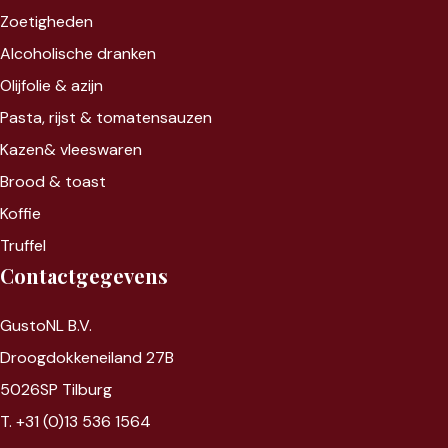
Zoet
igheden
Alcoholische dranken
Olijfolie & azijn
Pasta, rijst &
tomatensauzen
Kazen&
vleeswaren
Brood & toast
Koffie
Truffel
Contactgegevens
GustoNL B.V.
Droogdokkeneiland 27B
5026SP Tilburg
T. +31 (0)13 536 1564