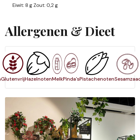
Eiwit: 8 g Zout: 0,2 g
Allergenen & Dieet
n
Glutenvrij
Hazelnoten
Melk
Pinda's
Pistachenoten
Sesamzaa