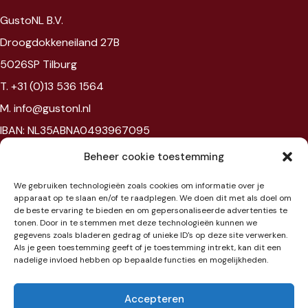
GustoNL B.V.
Droogdokkeneiland 27B
5026SP Tilburg
T. +31 (0)13 536 1564
M. info@gustonl.nl
IBAN: NL35ABNA0493967095
VAT: NL867594172B01
Beheer cookie toestemming
Chambre of commerce: 96397977
We gebruiken technologieën zoals cookies om informatie over je
BTW: NL867594172B01
apparaat op te slaan en/of te raadplegen. We doen dit met als doel om
de beste ervaring te bieden en om gepersonaliseerde advertenties te
tonen. Door in te stemmen met deze technologieën kunnen we
Showroom
gegevens zoals bladeren gedrag of unieke ID's op deze site verwerken.
Als je geen toestemming geeft of je toestemming intrekt, kan dit een
nadelige invloed hebben op bepaalde functies en mogelijkheden.
Jaarbeursplein 6
3521 AL Utrecht
Accepteren