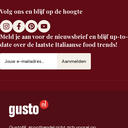
Volg ons en blijf op de hoogte
Meld je aan voor de nieuwsbrief en blijf up-to-
date over de laatste Italiaanse food trends!
E-
mailadres
(Vereist)
GustoNL groothandel richt zich vooral op