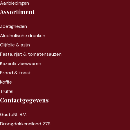
Aanbiedingen
Assortiment
Zoet
igheden
Alcoholische dranken
Olijfolie & azijn
Pasta, rijst &
tomatensauzen
Kazen&
vleeswaren
Brood & toast
Koffie
Truffel
Contactgegevens
GustoNL B.V.
Droogdokkeneiland 27B