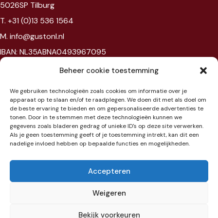
5026SP Tilburg
T. +31 (0)13 536 1564
M. info@gustonl.nl
IBAN: NL35ABNA0493967095
VAT: NL867594172B01
Beheer cookie toestemming
Chambre of commerce: 96397977
We gebruiken technologieën zoals cookies om informatie over je
BTW: NL867594172B01
apparaat op te slaan en/of te raadplegen. We doen dit met als doel om
de beste ervaring te bieden en om gepersonaliseerde advertenties te
tonen. Door in te stemmen met deze technologieën kunnen we
Showroom
gegevens zoals bladeren gedrag of unieke ID's op deze site verwerken.
Als je geen toestemming geeft of je toestemming intrekt, kan dit een
nadelige invloed hebben op bepaalde functies en mogelijkheden.
Jaarbeursplein 6
3521 AL Utrecht
Accepteren
Etage 3
Weigeren
Bekijk voorkeuren