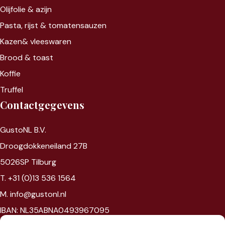
Olijfolie & azijn
Pasta, rijst &
tomatensauzen
Kazen&
vleeswaren
Brood & toast
Koffie
Truffel
Contactgegevens
GustoNL B.V.
Droogdokkeneiland 27B
5026SP Tilburg
T. +31 (0)13 536 1564
M. info@gustonl.nl
IBAN: NL35ABNA0493967095