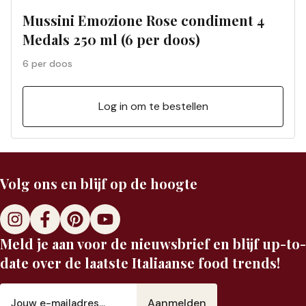
Mussini Emozione Rose condiment 4
Medals 250 ml (6 per doos)
6 per doos
Log in om te bestellen
Volg ons en blijf op de hoogte
Meld je aan voor de nieuwsbrief en blijf up-to-
date over de laatste Italiaanse food trends!
E-