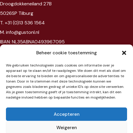
Droogdokkeneiland 27B
5026SP Tilburg
T. +31 (0)13 536 1564
M. info@gustonl.nl
IBAN: NL35ABNA0493967095
VAT: NL867594172B01
Beheer cookie toestemming
Chambre of commerce: 96397977
We gebruiken technologieën zoals cookies om informatie over je
BTW: NL867594172B01
apparaat op te slaan en/of te raadplegen. We doen dit met als doel om
de beste ervaring te bieden en om gepersonaliseerde advertenties te
tonen. Door in te stemmen met deze technologieën kunnen we
Showroom
gegevens zoals bladeren gedrag of unieke ID's op deze site verwerken.
Als je geen toestemming geeft of je toestemming intrekt, kan dit een
nadelige invloed hebben op bepaalde functies en mogelijkheden.
Jaarbeursplein 6
3521 AL Utrecht
Accepteren
Etage 3
Weigeren