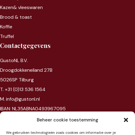
Kazen&
vleeswaren
Brood & toast
Koffie
Truffel
Contactgegevens
GustoNL B.V.
Droogdokkeneiland 27B
5026SP Tilburg
T. +31 (0)13 536 1564
M. info@gustonl.nl
IBAN: NL35ABNA0493967095
VAT: NL867594172B01
Beheer cookie toestemming
Chambre of commerce: 96397977
We gebruiken technologieën zoals cookies om informatie over je